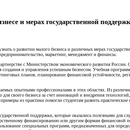
изнесе и мерах государственной поддерж
узнать о развитии малого бизнеса и различных мерах государст
 предпринимательство, маркетинг, менеджмент и финансы.
партнерстве с Министерством экономического развития России. 
я создания и управления успешным бизнесом. Учебная программ
етинговых планов, планирование финансовой устойчивости, рег
аемых опытными профессионалами в этих областях. Из различны
о для своего бизнеса за счет инноваций и внедрения технологий
 примеры из практики помогли студентам развить практические
осударственной поддержки, которые оказались полезными для с
арственному финансированию или другим формам финансовой по
спользование специальных программ, предназначенных для опре