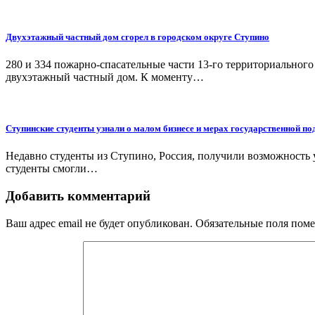
Двухэтажный частный дом сгорел в городском округе Ступино
280 и 334 пожарно-спасательные части 13-го территориально
двухэтажный частный дом. К моменту…
Ступинские студенты узнали о малом бизнесе и мерах государственной п
Недавно студенты из Ступино, Россия, получили возможность 
студенты смогли…
Добавить комментарий
Ваш адрес email не будет опубликован.
Обязательные поля пом