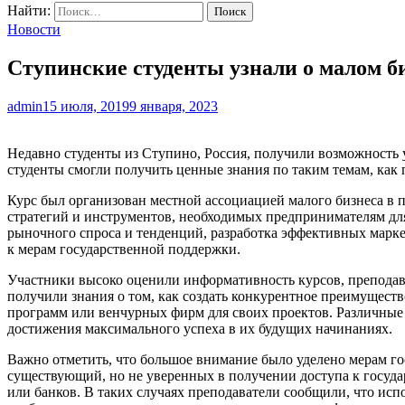
Найти:
Новости
Ступинские студенты узнали о малом б
admin
15 июля, 2019
9 января, 2023
Недавно студенты из Ступино, Россия, получили возможность 
студенты смогли получить ценные знания по таким темам, как
Курс был организован местной ассоциацией малого бизнеса в 
стратегий и инструментов, необходимых предпринимателям дл
рыночного спроса и тенденций, разработка эффективных марк
к мерам государственной поддержки.
Участники высоко оценили информативность курсов, преподав
получили знания о том, как создать конкурентное преимуществ
программ или венчурных фирм для своих проектов. Различные
достижения максимального успеха в их будущих начинаниях.
Важно отметить, что большое внимание было уделено мерам г
существующий, но не уверенных в получении доступа к госуд
или банков. В таких случаях преподаватели сообщили, что и