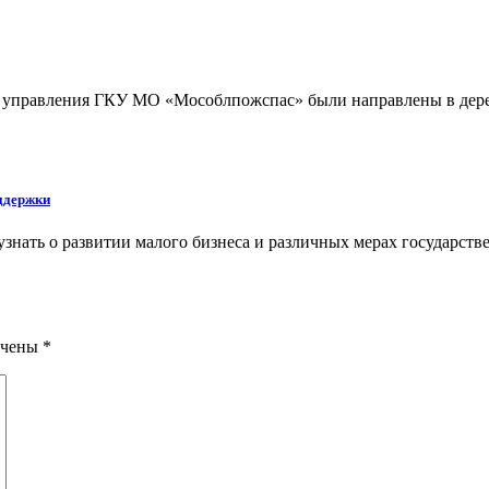
го управления ГКУ МО «Мособлпожспас» были направлены в дере
оддержки
узнать о развитии малого бизнеса и различных мерах государст
ечены
*