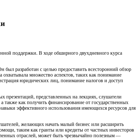
ки
венной поддержки. В ходе обширного двухдневного курса
Он был разработан с целью предоставить всесторонний обзор
а охватывала множество аспектов, таких как понимание
истрация юридических лиц, понимание налогов и доступ
х презентаций, представленных на лекциях, слушатели
, а также как получить финансирование от государственных
 навыки эффективного использования имеющихся ресурсов для
лушателей, желающих начать малый бизнес или расширить
мощи, таким как гранты или кредиты от частных инвесторов
деленных отраслей, может быть чрезвычайно полезным —