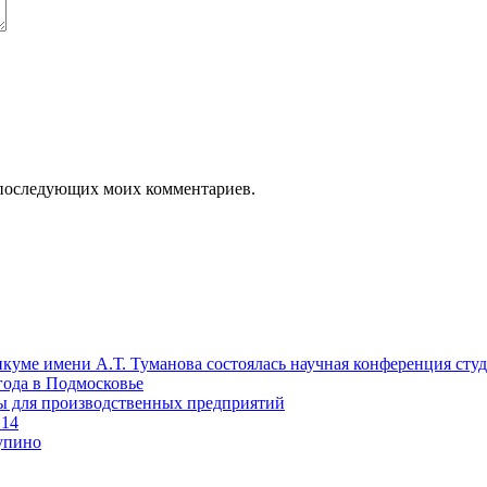
ля последующих моих комментариев.
куме имени А.Т. Туманова состоялась научная конференция сту
года в Подмосковье
ты для производственных предприятий
 14
упино